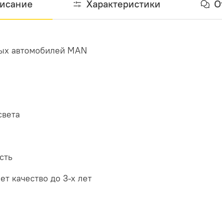
исание
Характеристики
О
вых автомобилей MAN
света
сть
ет качество до 3-х лет