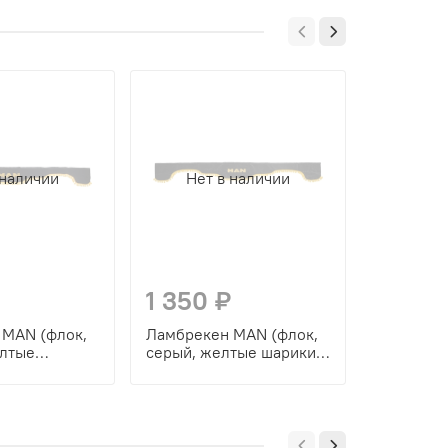
 наличии
Нет в наличии
Нет
1 350 ₽
1 350
 MAN (флок,
Ламбрекен MAN (флок,
Ламбреке
елтые
серый, желтые шарики)
черный, 
30см
230см
230см