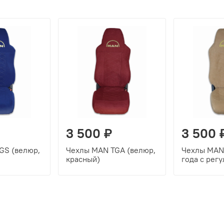
3 500 ₽
3 500 
GS (велюр,
Чехлы MAN TGA (велюр,
Чехлы MAN 
красный)
года с рег
(велюр, бе