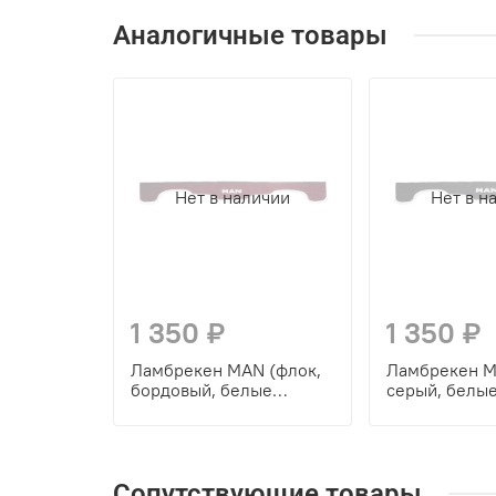
Аналогичные товары
Нет в наличии
Нет в н
1 350 ₽
1 350 ₽
Ламбрекен MAN (флок,
Ламбрекен M
бордовый, белые
серый, белы
шарики) 230см
230см
Сопутствующие товары