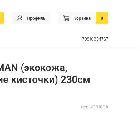
Профиль
Корзина
0
+79810364767
MAN (экокожа,
ие кисточки) 230см
арт.
lk001008