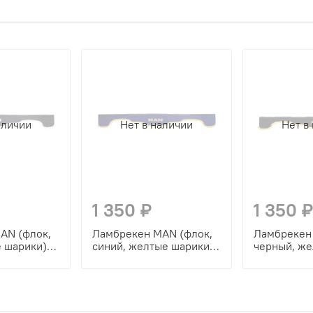
аличии
Нет в наличии
Нет в
1 350 ₽
1 350 ₽
AN (флок,
Ламбрекен MAN (флок,
Ламбрекен
е шарики)
синий, желтые шарики)
черный, ж
230см
шарики) 2