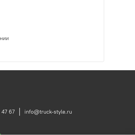
ении
 47 67
info@truck-style.ru