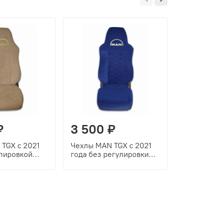
₽
3 500 ₽
3 500
TGX с 2021
Чехлы MAN TGX с 2021
Чехлы MA
улировкой
года без регулировки
года 
жевый)
(велюр, синий)