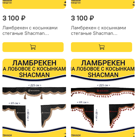
3 100 ₽
3 100 ₽
Ламбрекен с косынками
Ламбрекен с косынками
стеганые Shacman
стеганые Shacman
(экокожа, красный,
(экокожа, черный, синие
золотые кисточки)
кисточки)