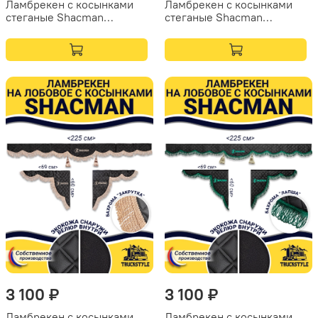
Ламбрекен с косынками
Ламбрекен с косынками
стеганые Shacman
стеганые Shacman
(экокожа, бежевый,
(экокожа, синий, бежевая
бежевая бахрома
бахрома "закрутка")
"закрутка")
3 100 ₽
3 100 ₽
Ламбрекен с косынками
Ламбрекен с косынками