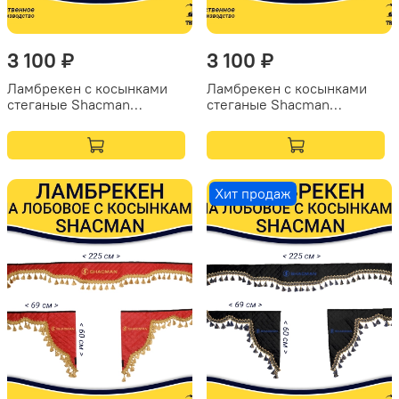
3 100 ₽
3 100 ₽
Ламбрекен с косынками
Ламбрекен с косынками
стеганые Shacman
стеганые Shacman
(экокожа, бежевый,
(экокожа, бежевый, синие
бежевые кисточки)
кисточки)
Хит продаж