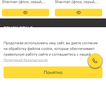
Shacman (флок, серый,
Shacman (флок, серый,
белые шарики)
желтые шарики)
TRUCK STYLE
Контакты
Продолжая использовать наш сайт, вы даете согласие
+7 (981) 036 47 67
на обработку файлов cookie, которые обеспечивают
правильную работу сайта и соглашаетесь с нашей
info@truck-style.ru
Политикой безопасности
Понятно
Главная
Поиск
Корзина
Профиль
Пользовательское соглашение и политика
конфиденциальности