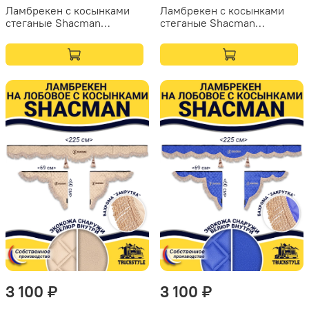
Ламбрекен с косынками
Ламбрекен с косынками
стеганые Shacman
стеганые Shacman
(экокожа, черный, синяя
(экокожа, красный,
лапша)
бежевая бахрома
"закрутка")
3 100 ₽
3 100 ₽