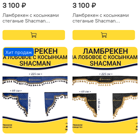
3 100 ₽
3 100 ₽
Ламбрекен с косынками
Ламбрекен с косынками
стеганые Shacman
стеганые Shacman
(экокожа, бежевый,
(экокожа, синий,
красные кисточки)
коричневые кисточки)
Хит продаж