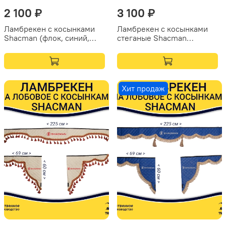
2 100 ₽
3 100 ₽
Ламбрекен с косынками
Ламбрекен с косынками
Shacman (флок, синий,
стеганые Shacman
желтые шарики)
(экокожа, бежевый,
коричневые кисточки)
Хит продаж