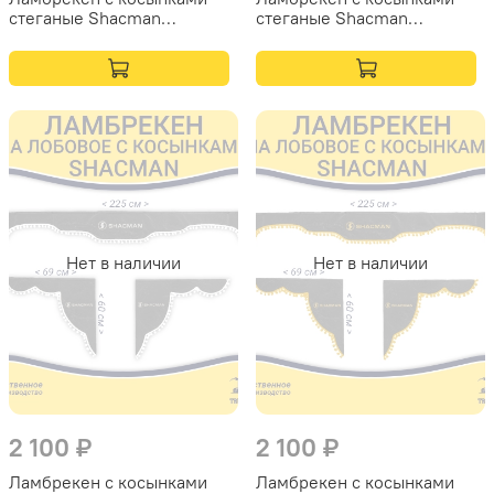
стеганые Shacman
стеганые Shacman
(экокожа, черный, бежевая
(экокожа, черный, зеленая
бахрома "закрутка")
лапша)
Нет в наличии
Нет в наличии
2 100 ₽
2 100 ₽
Ламбрекен с косынками
Ламбрекен с косынками