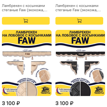
Ламбрекен с косынками
Ламбрекен с косынками
стеганые Faw (экокожа,
стеганые Faw (экокожа,
черный, белая лапша)
синий, бежевая бахрома
"закрутка")
3 100 ₽
3 100 ₽