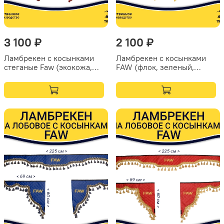
3 100 ₽
2 100 ₽
Ламбрекен с косынками
Ламбрекен с косынками
стеганые Faw (экокожа,
FAW (флок, зеленый,
бежевый, красные
желтые шарики)
кисточки)