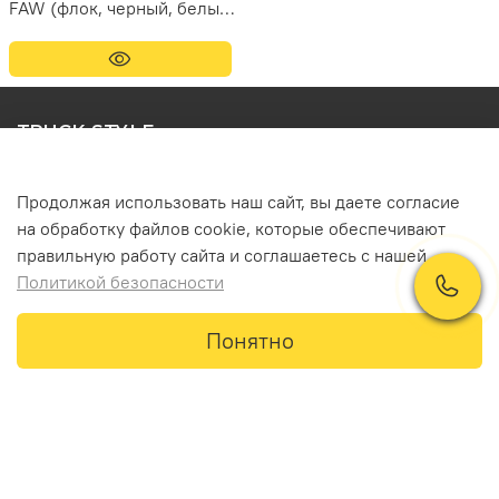
FAW (флок, черный, белые
шарики)
TRUCK STYLE
Контакты
Продолжая использовать наш сайт, вы даете согласие
+7 (981) 036 47 67
на обработку файлов cookie, которые обеспечивают
правильную работу сайта и соглашаетесь с нашей
info@truck-style.ru
Политикой безопасности
Понятно
Главная
Поиск
Корзина
Профиль
Пользовательское соглашение и политика
конфиденциальности