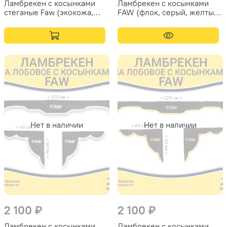
Ламбрекен с косынками
Ламбрекен с косынками
стеганые Faw (экокожа,
FAW (флок, серый, желтые
красный, бежевая бахрома
шарики)
"закрутка")
Нет в наличии
Нет в наличии
2 100 ₽
2 100 ₽
Ламбрекен с косынками
Ламбрекен с косынками