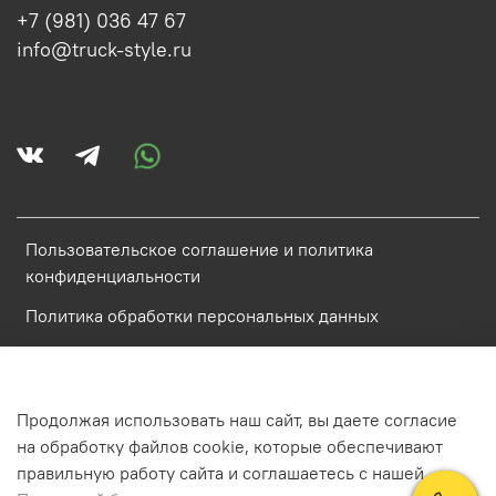
+7 (981) 036 47 67
info@truck-style.ru
Пользовательское соглашение и политика
конфиденциальности
Политика обработки персональных данных
Условия обмена и возврата
Обратная связь
Продолжая использовать наш сайт, вы даете согласие
на обработку файлов cookie, которые обеспечивают
ИП Аистова Катарина Антоновна ИНН 784800848968
правильную работу сайта и соглашаетесь с нашей