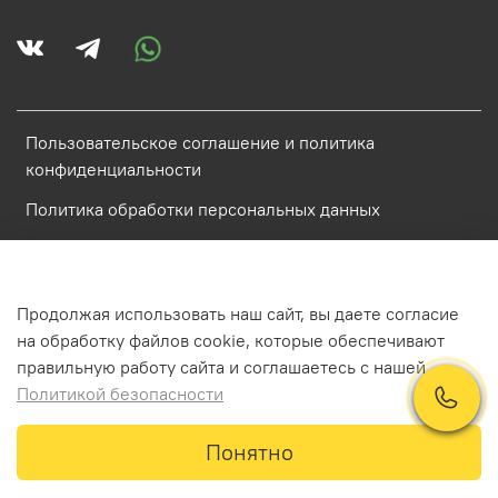
Пользовательское соглашение и политика
конфиденциальности
Политика обработки персональных данных
Условия обмена и возврата
Обратная связь
Продолжая использовать наш сайт, вы даете согласие
на обработку файлов cookie, которые обеспечивают
ИП Аистова Катарина Антоновна ИНН 784800848968
правильную работу сайта и соглашаетесь с нашей
Политикой безопасности
В корзину
Понятно