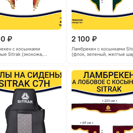
00 ₽
2 100 ₽
екен с косынками
Ламбрекен с косынками Sit
ные Sitrak (экокожа,
(флок, зеленый, желтые ша
ый, золотые кисточки)