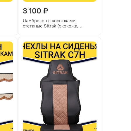
3 100 ₽
Ламбрекен с косынками
стеганые Sitrak (экокожа,
черный, коричневые кисточки)