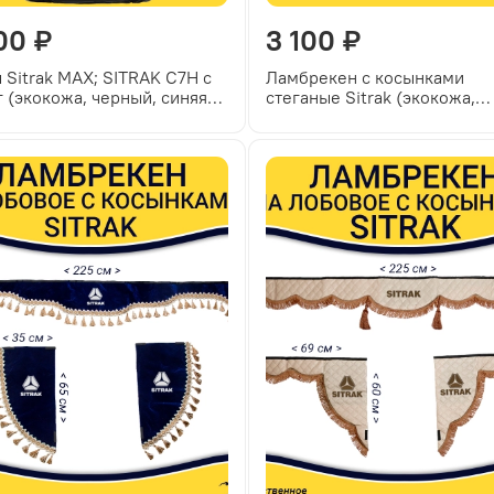
00 ₽
3 100 ₽
 Sitrak MAX; SITRAK C7H с
Ламбрекен с косынками
г (экокожа, черный, синяя
стеганые Sitrak (экокожа,
ка)
черный, золотые кисточки)