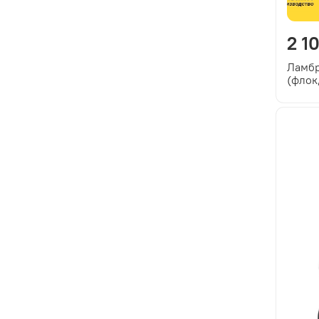
2 1
Ламбр
(флок