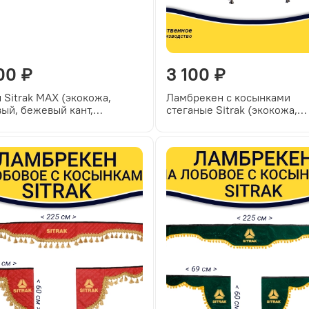
00 ₽
3 100 ₽
 Sitrak MAX (экокожа,
Ламбрекен с косынками
ый, бежевый кант,
стеганые Sitrak (экокожа,
невая вышивка)
черный, синие кисточки)