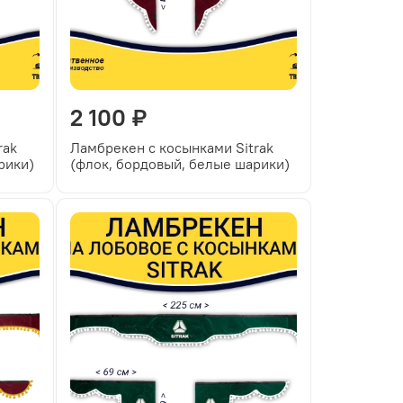
2 100 ₽
rak
Ламбрекен с косынками Sitrak
рики)
(флок, бордовый, белые шарики)