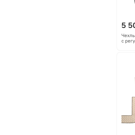
5 5
Чехлы
c рег
безоп
высот