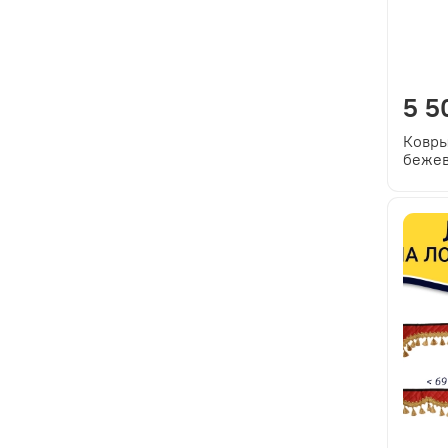
5 5
Ковры
бежев
корич