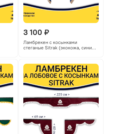
3 100 ₽
Ламбрекен с косынками
стеганые Sitrak (экокожа, синий,
коричневые кисточки)