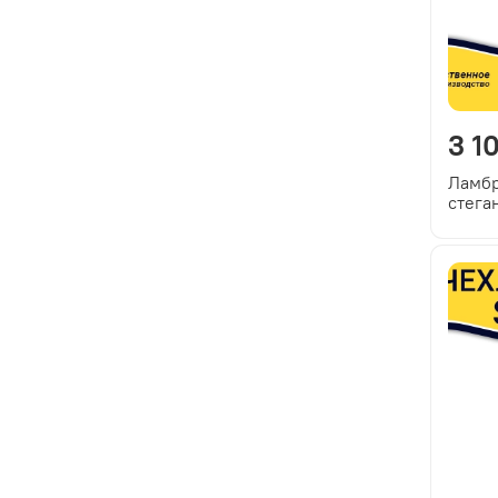
3 1
Ламбр
стега
красн