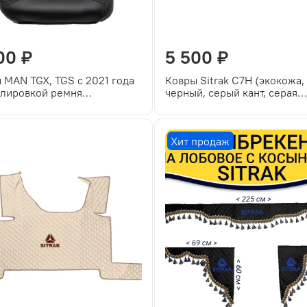
00 ₽
5 500 ₽
 MAN TGX, TGS с 2021 года
Ковры Sitrak C7H (экокожа,
улировкой ремня
черный, серый кант, серая
асности водителя по
вышивка)
е (экокожа, красный)
Хит продаж