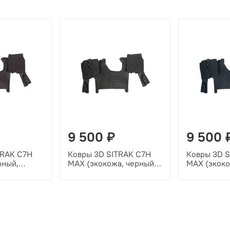
9 500 ₽
9 500 
TRAK C7H
Ковры 3D SITRAK C7H
Ковры 3D 
рный,
MAX (экокожа, черный,
MAX (экоко
чка)
бежевая строчка)
синяя стро