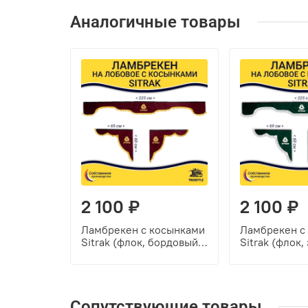
Аналогичные товары
2 100 ₽
2 100 ₽
Ламбрекен с косынками
Ламбрекен с
Sitrak (флок, бордовый,
Sitrak (флок,
желтые шарики)
белые шарик
Сопутствующие товары