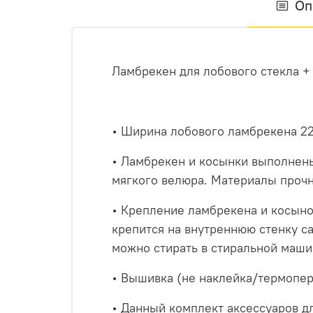
Оп
Ламбрекен для лобового стекла +
• Ширина лобового ламбрекена 225
• Ламбрекен и косынки выполнены
мягкого велюра. Материалы прочн
• Крепление ламбрекена и косынок
крепится на внутреннюю стенку са
можно стирать в стиральной маши
• Вышивка (не наклейка/термопер
• Данный комплект аксессуаров дл