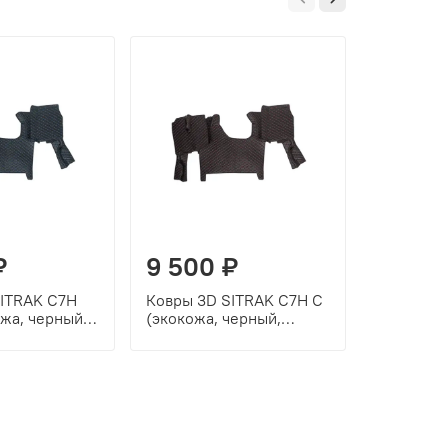
₽
9 500 ₽
9 500
SITRAK C7H
Ковры 3D SITRAK C7H С
Чехлы Si
жа, черный,
(экокожа, черный,
3D (экок
чка)
красная строчка)
цвет, беж
бежевая 