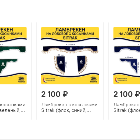
2 100 ₽
2 100 ₽
 косынками
Ламбрекен с косынками
Ламбрекен
 зеленый,
Sitrak (флок, синий,
Sitrak (фло
и)
бежевые кисточки)
белые шар