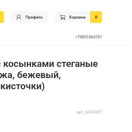
Профиль
Корзина
0
+79810364767
с косынками стеганые
ожа, бежевый,
кисточки)
арт.
lk000617