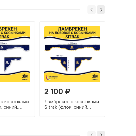
2 100 ₽
2 100
 с косынками
Ламбрекен с косынками
Ламбреке
к, синий,
Sitrak (флок, синий,
Sitrak (ф
ики)
желтые шарики)
желтые ш