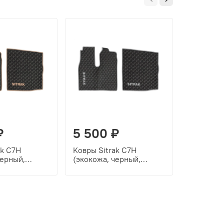
₽
5 500 ₽
5 500
ak C7H
Ковры Sitrak C7H
Ковры Si
черный,
(экокожа, черный,
(экокожа
нт, бежевая
серый кант, серая
черный к
вышивка)
вышивка)