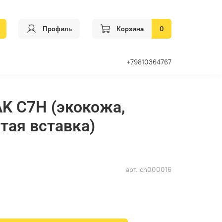
Профиль
Корзина
0
+79810364767
K C7H (экокожа,
тая вставка)
арт.
ch000016