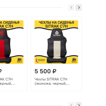
₽
5 500 ₽
5 500
RAK C7H
Чехлы SITRAK C7H
Чехлы Sit
черный,
(экокожа, черный,
SITRAK C
авка)
бежевая вставка)
(экокожа,
вставка)