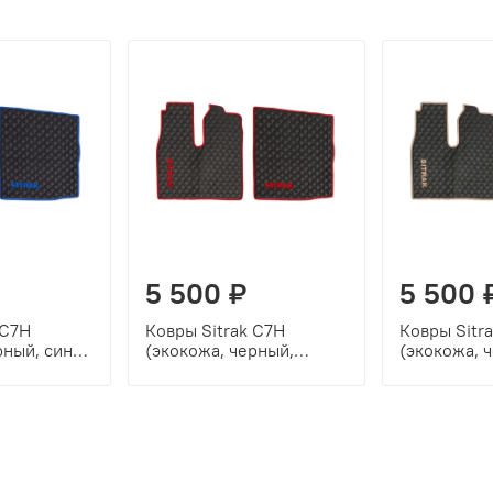
5 500 ₽
5 500 
 C7H
Ковры Sitrak C7H
Ковры Sitr
рный, синий
(экокожа, черный,
(экокожа, 
вышивка)
красный кант, красная
бежевый ка
вышивка)
вышивка)