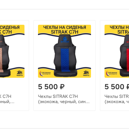
5 500 ₽
5 500 
K C7H
Чехлы SITRAK C7H
Чехлы SIT
рный,
(экокожа, черный, синяя
(экокожа, 
ставка)
вставка)
красная вст