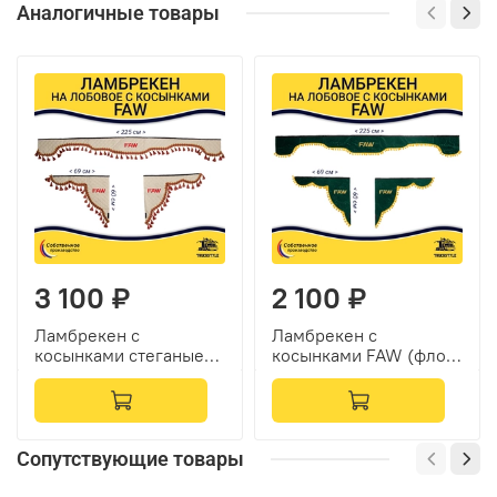
Аналогичные товары
3 100 ₽
2 100 ₽
Ламбрекен с
Ламбрекен с
косынками стеганые
косынками FAW (флок,
Faw (экокожа,
зеленый, желтые
бежевый, красные
шарики)
кисточки)
Сопутствующие товары