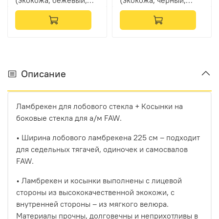
(экокожа, бежевый,
(экокожа, черный,
бежевый кант,
синий кант, синяя
коричневая вышивка)
вышивка)
Описание
Ламбрекен для лобового стекла + Косынки на
боковые стекла для а/м FAW.
• Ширина лобового ламбрекена 225 см – подходит
для седельных тягачей, одиночек и самосвалов
FAW.
• Ламбрекен и косынки выполнены с лицевой
стороны из высококачественной экокожи, с
внутренней стороны – из мягкого велюра.
Материалы прочны, долговечны и неприхотливы в