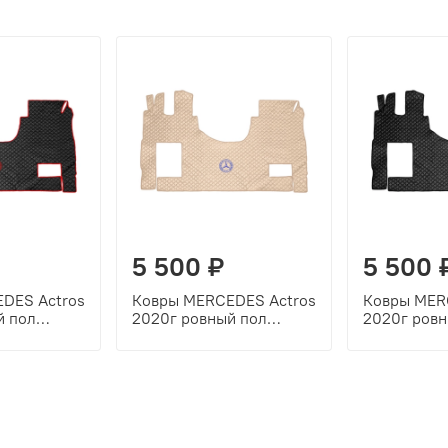
5 500 ₽
5 500 
DES Actros
Ковры MERCEDES Actros
Ковры MER
й пол
2020г ровный пол
2020г ровн
рный,
(экокожа, бежевый,
(экокожа, 
, красная
бежевый кант, синяя
черный кан
вышивка)
вышивка)