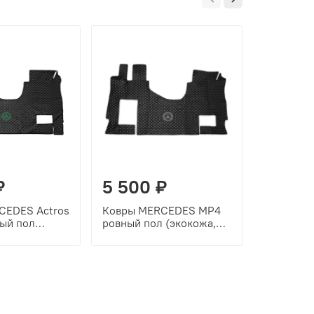
₽
5 500 ₽
5 500
CEDES Actros
Ковры MERCEDES MP4
Ковры ME
ый пол
ровный пол (экокожа,
2020г ро
черный,
черный, серый кант,
(экокожа
т, зеленая
серая вышивка)
серый кан
вышивка)