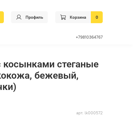
Профиль
Корзина
0
+79810364767
с косынками стеганые
кокожа, бежевый,
чки)
арт.
lk000572