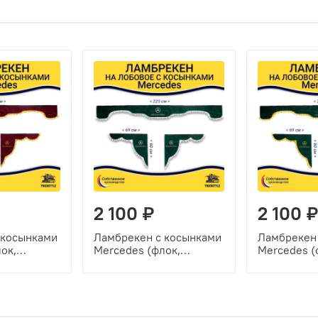
2 100 ₽
2 100 ₽
 косынками
Ламбрекен с косынками
Ламбрекен
ок,
Mercedes (флок,
Mercedes (
елтые
зеленый, белые шарики)
зеленый, 
шарики)