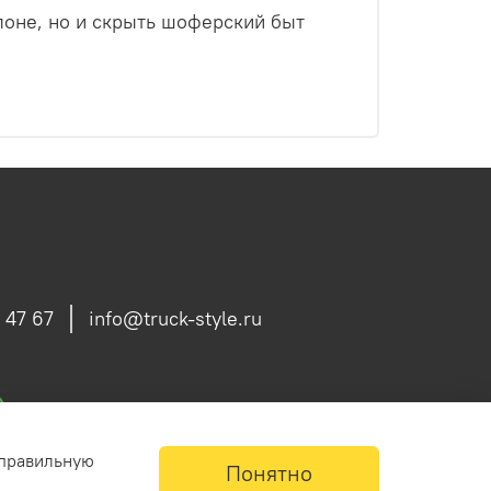
лоне, но и скрыть шоферский быт
 47 67
info@truck-style.ru
 правильную
Понятно