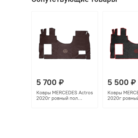
5 700 ₽
5 500 ₽
Ковры MERCEDES Actros
Ковры MERCE
2020г ровный пол
2020г ровны
(экокожа, коричневый,
(экокожа, че
черный кант, бежевая
красный кант
вышивка)
вышивка)