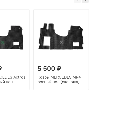
₽
5 500 ₽
5 500
CEDES Actros
Ковры MERCEDES MP4
Ковры ME
ый пол
ровный пол (экокожа,
2020г ро
черный,
черный, серый кант,
(экокожа
т, зеленая
серая вышивка)
серый кан
вышивка)