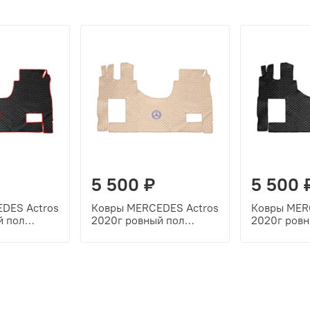
5 500 ₽
5 500 
DES Actros
Ковры MERCEDES Actros
Ковры MER
й пол
2020г ровный пол
2020г ровн
рный,
(экокожа, бежевый,
(экокожа, 
, красная
бежевый кант, синяя
черный кан
вышивка)
вышивка)