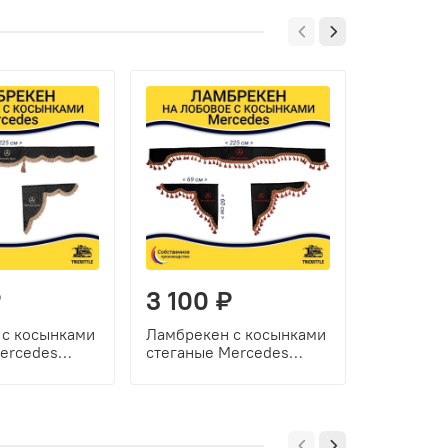
₽
3 100 ₽
2 100
 с косынками
Ламбрекен с косынками
Ламбреке
ercedes
стеганые Mercedes
Mercedes
черный,
(экокожа, черный,
бордовый
 кисточки)
красные кисточки)
шарики)