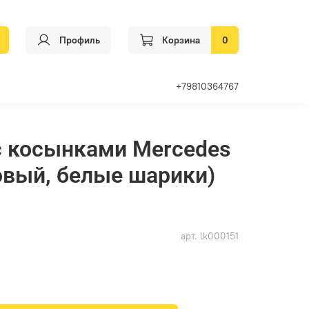
Профиль
Корзина
0
+79810364767
с косынками Mercedes
овый, белые шарики)
арт.
lk000151