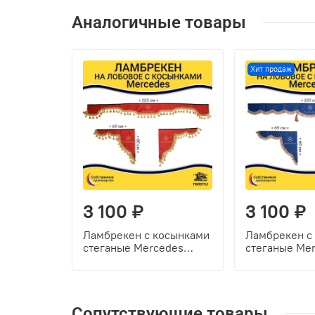
Аналогичные товары
Хит продаж
3 100 ₽
3 100 ₽
Ламбрекен с косынками
Ламбрекен с
стеганые Mercedes
стеганые Me
(экокожа, красный,
(экокожа, си
золотые кисточки)
коричневые к
Сопутствующие товары