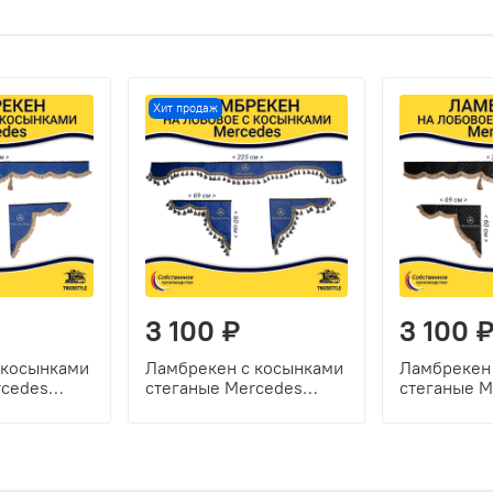
Хит продаж
3 100 ₽
3 100 
 косынками
Ламбрекен с косынками
Ламбрекен
rcedes
стеганые Mercedes
стеганые M
ний,
(экокожа, синий, синие
(экокожа, 
источки)
кисточки)
коричневые