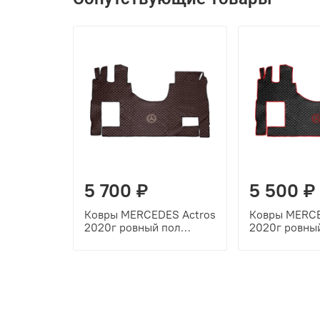
5 700 ₽
5 500 ₽
Ковры MERCEDES Actros
Ковры MERCE
2020г ровный пол
2020г ровны
(экокожа, коричневый,
(экокожа, че
черный кант, бежевая
красный кант
вышивка)
вышивка)