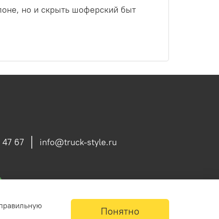
лоне, но и скрыть шоферский быт
 47 67
info@truck-style.ru
 правильную
Понятно