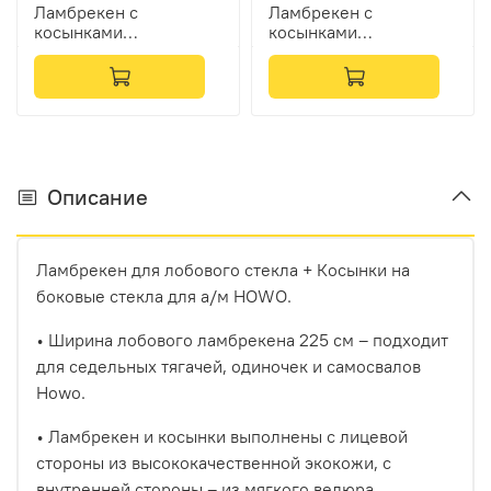
Ламбрекен с
Ламбрекен с
косынками
косынками
двусторонние Howo
двусторонние Howo
(экокожа, красный,
(экокожа, черный,
красные кисточки)
красные кисточки)
Описание
Ламбрекен для лобового стекла + Косынки на
боковые стекла для а/м HOWO.
• Ширина лобового ламбрекена 225 см – подходит
для седельных тягачей, одиночек и самосвалов
Howo.
• Ламбрекен и косынки выполнены с лицевой
стороны из высококачественной экокожи, с
внутренней стороны – из мягкого велюра.