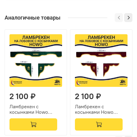
Аналогичные товары
2 100 ₽
2 100 ₽
Ламбрекен с
Ламбрекен с
косынками Howo
косынками Howo
(флок, зеленый,
(флок, бордовый,
желтые шарики)
желтые шарики)