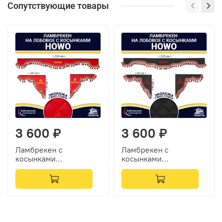
Сопутствующие товары
3 600 ₽
3 600 ₽
Ламбрекен с
Ламбрекен с
косынками
косынками
двусторонние Howo
двусторонние Howo
(экокожа, красный,
(экокожа, черный,
красные кисточки)
красные кисточки)