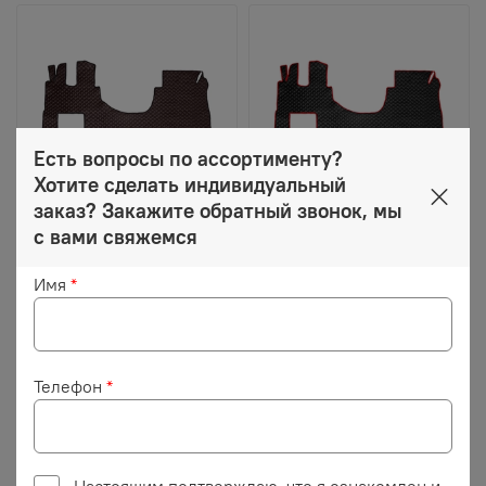
Есть вопросы по ассортименту?
Хотите сделать индивидуальный
заказ? Закажите обратный звонок, мы
с вами свяжемся
5 700 ₽
5 500 ₽
Ковры MERCEDES
Ковры MERCEDES
Имя
*
Actros 2020г ровный
Actros 2020г ровный
пол (экокожа,
пол (экокожа, черный,
коричневый, черный
красный кант, красная
кант, бежевая
вышивка)
вышивка)
Телефон
*
Описание