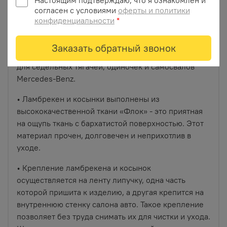
Настоящим подтверждаю, что я ознакомлен и
согласен с условиями
оферты и политики
конфиденциальности
*
Ламбрекен для лобового стекла + Косынки на
боковые стекла для а/м Mercedes-Benz.
Заказать обратный звонок
• Ширина лобового ламбрекена 225 см – подходит
для седельных тягачей, одиночек и самосвалов
Mercedes-Benz.
• Ламбрекен и косынки выполнены из
высококачественной ткани «Флок» - это приятная
на ощупь ткань с бархатистой поверхностью. Этот
материал прочен, долговечен и неприхотлив в
уходе.
• Крепление ламбрекена и косынок
осуществляется на ленту липучку, одна часть
которой пришита к изделию, а другая крепится на
внутреннюю стенку салона авто. Такое крепление
позволяет без труда снимать их для чистки и ухода.