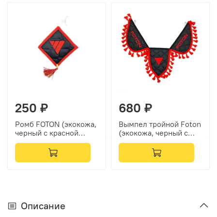
250 ₽
680 ₽
Ромб FOTON (экокожа,
Вымпел тройной Foton
черный с красной
(экокожа, черный с
вышивкой и красным
красной вышивкой)
кантом)
Описание