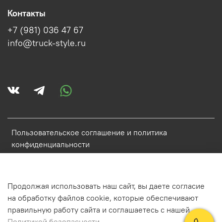
Контакты
+7 (981) 036 47 67
info@truck-style.ru
Пользовательское соглашение и политика
конфиденциальности
Политика обработки персональных данных
Условия обмена и возврата
Продолжая использовать наш сайт, вы даете согласие
Обратная связь
на обработку файлов cookie, которые обеспечивают
правильную работу сайта и соглашаетесь с нашей
Политикой безопасности