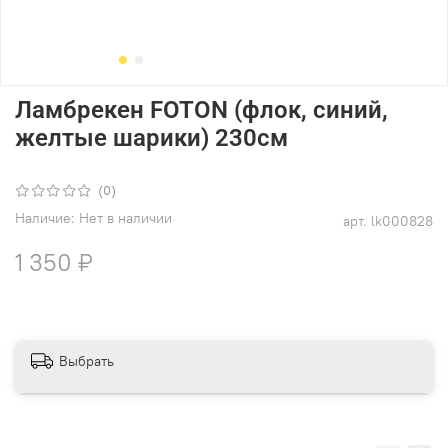
Ламбрекен FOTON (флок, синий,
желтые шарики) 230см
(0)
Наличие:
Нет в наличии
арт.
lk000828
1 350 ₽
Выбрать