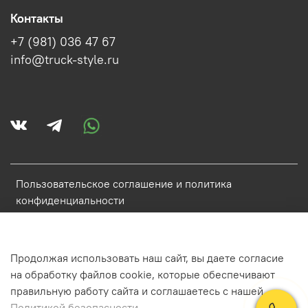
Контакты
+7 (981) 036 47 67
info@truck-style.ru
Пользовательское соглашение и политика
конфиденциальности
Политика обработки персональных данных
Условия обмена и возврата
Продолжая использовать наш сайт, вы даете согласие
Обратная связь
на обработку файлов cookie, которые обеспечивают
правильную работу сайта и соглашаетесь с нашей
Политикой безопасности