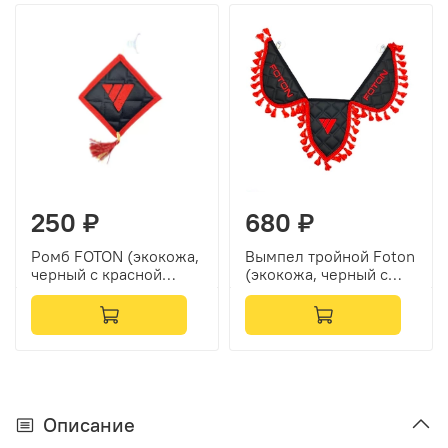
250 ₽
680 ₽
Ромб FOTON (экокожа,
Вымпел тройной Foton
черный с красной
(экокожа, черный с
вышивкой и красным
красной вышивкой)
кантом)
Описание