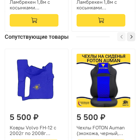
Ламбрекен 1,8м с
Ламбрекен 1,8м с
косынками
косынками
универсальные
универсальные
стеганые Роза Ветров
стеганые Роза Ветров
(экокожа, красный,
(экокожа, черный,
бежевые кисточки)
красные кисточки)
Сопутствующие товары
5 500 ₽
5 500 ₽
Ковры Volvo FH-12 с
Чехлы FOTON Auman
2002г по 2008г
(экокожа, черный,
(механика) (экокожа,
синяя вставка)