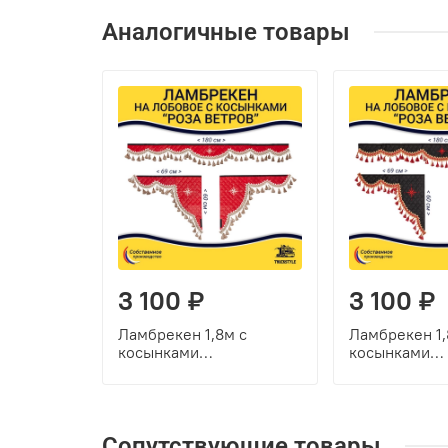
Аналогичные товары
3 100 ₽
3 100 ₽
Ламбрекен 1,8м с
Ламбрекен 1,
косынками
косынками
универсальные
универсальн
стеганые Роза Ветров
стеганые Роз
(экокожа, красный,
(экокожа, че
бежевые кисточки)
красные кист
Сопутствующие товары