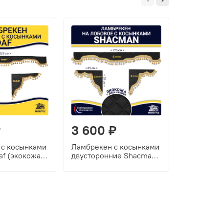
-15%
₽
3 600 ₽
1 050
 с косынками
Ламбрекен с косынками
Подставк
af (экокожа,
двусторонние Shacman
для аром
лотые
(экокожа, черный,
POPPY
золотые кисточки)