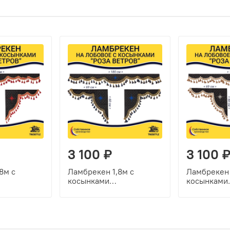
3 100 ₽
3 100 
8м с
Ламбрекен 1,8м с
Ламбрекен 
косынками
косынками
ые
универсальные
универсал
а Ветров
стеганые Роза Ветров
стеганые Р
рный,
(экокожа, черный, синие
(экокожа, 
очки)
кисточки)
бежевые ки