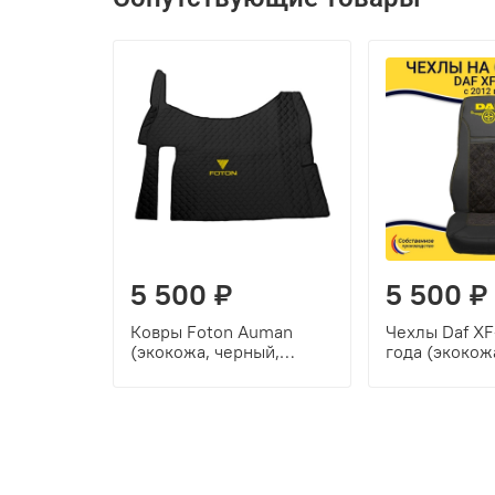
5 500 ₽
5 500 ₽
Ковры Foton Auman
Чехлы Daf XF
(экокожа, черный,
года (экокож
черный кант, желтая
желтая строч
вышивка)