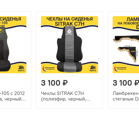
3 100 ₽
3 100 
-105 c 2012
Чехлы SITRAK C7H
Ламбрекен
а, черный,
(полиэфир, черный,
стеганые D
ка)
серая вставка)
черный, зо
кисточки)