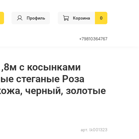
Профиль
Корзина
0
+79810364767
,8м с косынками
ые стеганые Роза
кожа, черный, золотые
арт.
lk001323