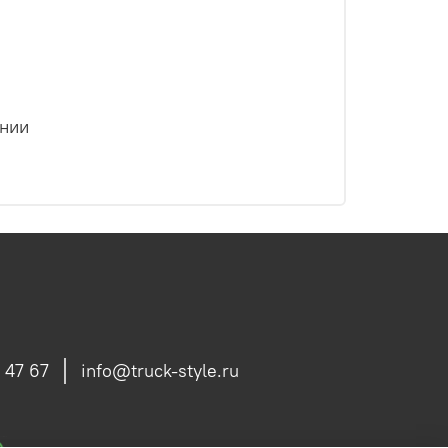
ении
 47 67
info@truck-style.ru