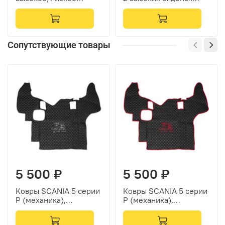
сиденье (полиэфир,
(полиэфир, черный,
черный, синяя вставка)
синяя вставка)
Сопутствующие товары
5 500 ₽
5 500 ₽
Ковры SCANIA 5 серии
Ковры SCANIA 5 серии
P (механика),
P (механика),
(экокожа, черный,
(экокожа, черный,
серый кант, серая
красный кант, красная