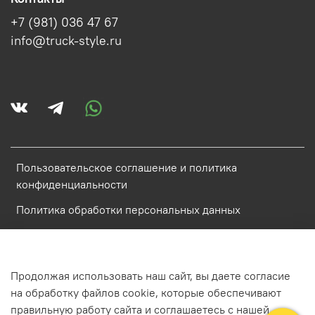
+7 (981) 036 47 67
info@truck-style.ru
Пользовательское соглашение и политика
конфиденциальности
Политика обработки персональных данных
Условия обмена и возврата
Обратная связь
Продолжая использовать наш сайт, вы даете согласие
на обработку файлов cookie, которые обеспечивают
ИП Аистова Катарина Антоновна ИНН 784800848968
правильную работу сайта и соглашаетесь с нашей