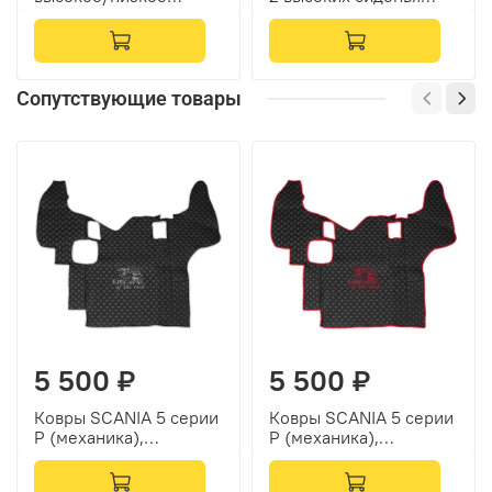
сиденье (полиэфир,
(полиэфир, черный,
черный, синяя вставка)
синяя вставка)
Сопутствующие товары
5 500 ₽
5 500 ₽
Ковры SCANIA 5 серии
Ковры SCANIA 5 серии
P (механика),
P (механика),
(экокожа, черный,
(экокожа, черный,
серый кант, серая
красный кант, красная