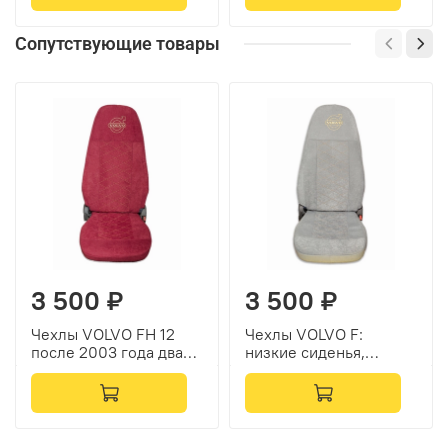
Подарочная коробочка
включена.
Сопутствующие товары
3 500 ₽
3 500 ₽
Чехлы VOLVO FH 12
Чехлы VOLVO F:
после 2003 года два
низкие сиденья,
высоких сиденья
подголовники
ремни из сидений
отдельно (велюр,
(есть вырезы под
серый)
ремень) (велюр,
красный)