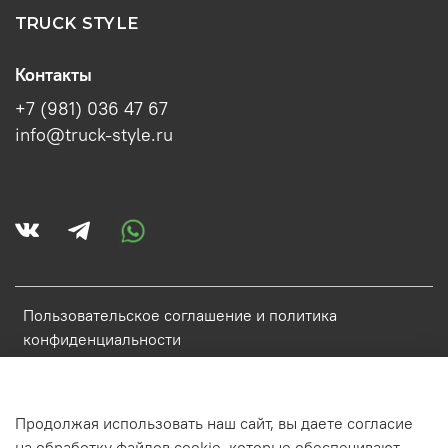
TRUCK STYLE
Контакты
+7 (981) 036 47 67
info@truck-style.ru
Пользовательское соглашение и политика
конфиденциальности
Политика обработки персональных данных
Условия обмена и возврата
Продолжая использовать наш сайт, вы даете согласие
Обратная связь
на обработку файлов cookie, которые обеспечивают