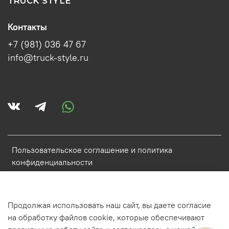
TRUCK STYLE
Контакты
+7 (981) 036 47 67
info@truck-style.ru
Пользовательское соглашение и политика
конфиденциальности
Политика обработки персональных данных
Условия обмена и возврата
Продолжая использовать наш сайт, вы даете согласие
Обратная связь
на обработку файлов cookie, которые обеспечивают