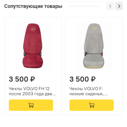
включена.
Сопутствующие товары
3 500 ₽
3 500 ₽
Чехлы VOLVO FH 12
Чехлы VOLVO F:
после 2003 года два
низкие сиденья,
высоких сиденья
подголовники
ремни из сидений
отдельно (велюр,
(есть вырезы под
серый)
ремень) (велюр,
красный)