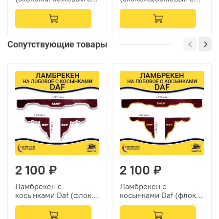
красной вышивкой)
синей вышивкой)
Сопутствующие товары
2 100 ₽
2 100 ₽
Ламбрекен с
Ламбрекен с
косынками Daf (флок,
косынками Daf (флок,
бордовый, белые
бордовый, желтые
шарики)
шарики)