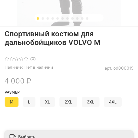
Спортивный костюм для
дальнобойщиков VOLVO M
(0)
Наличие:
Нет в наличии
арт.
od000019
4 000 ₽
РАЗМЕР
M
L
XL
2XL
3XL
4XL
Выбрать