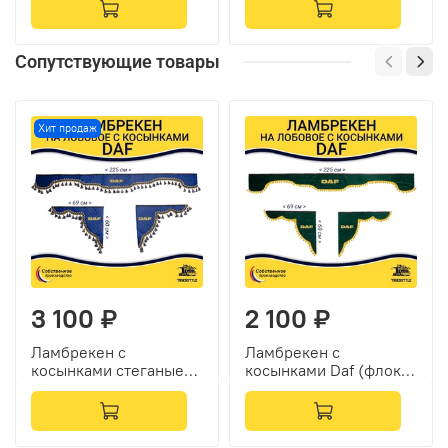
Сопутствующие товары
Хит продаж
3 100 ₽
2 100 ₽
Ламбрекен с
Ламбрекен с
косынками стеганые
косынками Daf (флок,
Daf (экокожа, синий,
зеленый, желтые
синие кисточки)
шарики)