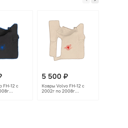
₽
5 500 ₽
5 500
o FH-12 с
Ковры Volvo FH-12 с
Ковры Vol
008г
2002г по 2008г
2002г по
 (экокожа,
(механика) (экокожа,
(механик
ий кант,
бежевый, бежевый кант,
черный, к
вка)
красная вышивка)
красная 