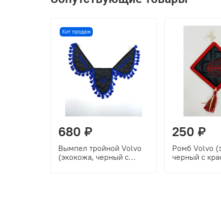
Хит продаж
680 ₽
250 ₽
Вымпел тройной Volvo
Ромб Volvo (
(экокожа, черный с
черный с кра
синей вышивкой)
вышивкой+к
кант)