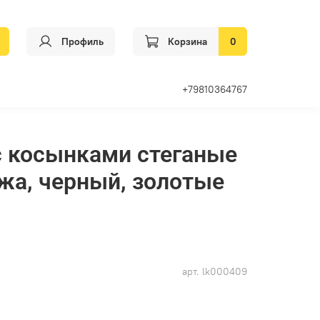
Профиль
Корзина
0
+79810364767
с косынками стеганые
ожа, черный, золотые
арт.
lk000409