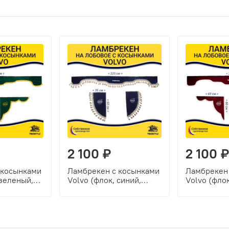
2 100 ₽
2 100 ₽
 косынками
Ламбрекен с косынками
Ламбрекен
 зеленый,
Volvo (флок, синий,
Volvo (флок
ки)
бежевые кисточки)
белые шар