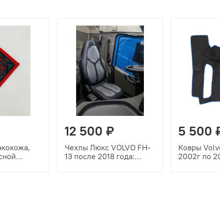
12 500 ₽
5 500 
экокожа,
Чехлы Люкс VOLVO FH-
Ковры Volv
сной
13 после 2018 года:
2002г по 2
расный
водитель от сиденья,
(механика)
пассажир от стойки
черный, син
кабины (один вырез под
синяя выши
ремень) (экокожа,
черный, серая вставка)