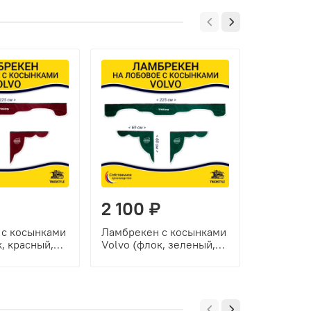
2 100 ₽
2 100
 с косынками
Ламбрекен с косынками
Ламбреке
, красный,
Volvo (флок, зеленый,
Volvo (фл
ики)
белые шарики)
желтые ш