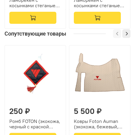
Ламбрекен с
Ламбрекен с
косынками стеганые
косынками стеганые
Foton (экокожа,
Foton (экокожа,
черный, золотые
бежевый, бежевые
кисточки)
кисточки)
Сопутствующие товары
250 ₽
5 500 ₽
Ромб FOTON (экокожа,
Ковры Foton Auman
черный с красной
(экокожа, бежевый,
вышивкой и красным
бежевый кант, красная