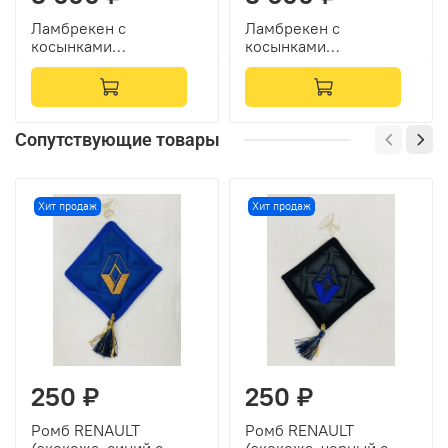
Ламбрекен с
Ламбрекен с
косынками
косынками
двусторонние Renault
двусторонние Renault
(экокожа, синий,
(экокожа, синий,
золотые кисточки)
коричневые кисточки)
Сопутствующие товары
Хит продаж
Хит продаж
250 ₽
250 ₽
Ромб RENAULT
Ромб RENAULT