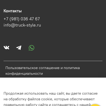
Контакты
+7 (981) 036 47 67
info@truck-style.ru
Пользовательское соглашение и политика
конфиденциальности
Политика обработки персональных данных
Условия обмена и возврата
Продолжая использовать наш сайт, вы даете согласие
Обратная связь
на обработку файлов cookie, которые обеспечивают
правильную работу сайта и соглашаетесь с нашей