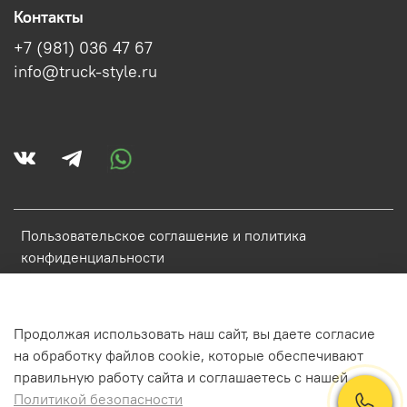
Контакты
+7 (981) 036 47 67
info@truck-style.ru
Пользовательское соглашение и политика
конфиденциальности
Политика обработки персональных данных
Условия обмена и возврата
Продолжая использовать наш сайт, вы даете согласие
Обратная связь
на обработку файлов cookie, которые обеспечивают
правильную работу сайта и соглашаетесь с нашей
Политикой безопасности