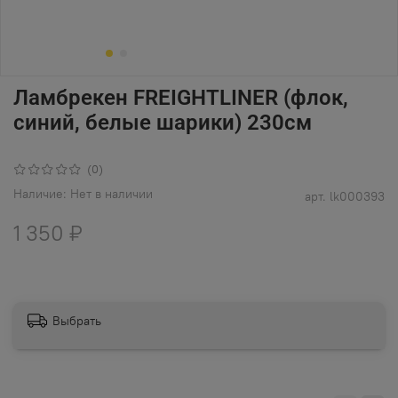
Ламбрекен FREIGHTLINER (флок,
синий, белые шарики) 230см
(0)
Наличие:
Нет в наличии
арт.
lk000393
1 350 ₽
Выбрать