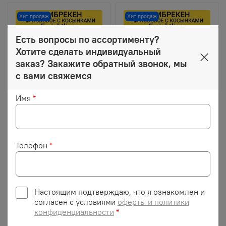
Хит продаж
Хит продаж
Есть вопросы по ассортименту?
Хотите сделать индивидуальный
заказ? Закажите обратный звонок, мы
с вами свяжемся
Имя
*
3 100 ₽
3 100 ₽
Ламбрекен с
Ламбрекен с
косынками стеганый
косынками стеганый
Телефон
*
на лобовое
на лобовое
Freightliner. Синий
Freightliner. Синий
цвет с коричневыми
цвет с синими
кисточками. Ткань
кисточками. Ткань
экокожа.
экокожа.
Настоящим подтверждаю, что я ознакомлен и
согласен с условиями
оферты и политики
конфиденциальности
*
Описание