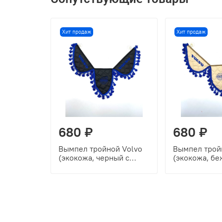
Хит продаж
Хит продаж
680 ₽
680 ₽
Вымпел тройной Volvo
Вымпел трой
(экокожа, черный с
(экокожа, бе
синей вышивкой)
синей вышив