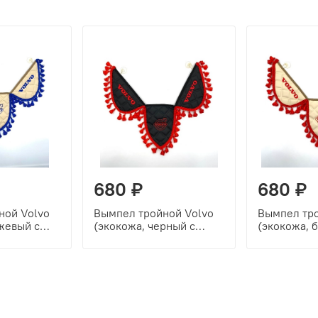
680 ₽
680 ₽
ной Volvo
Вымпел тройной Volvo
Вымпел тро
жевый с
(экокожа, черный с
(экокожа, 
кой)
красной вышивкой)
красной вы