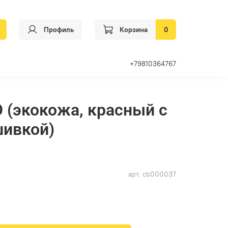
Профиль
Корзина
0
+79810364767
 (экокожа, красный с
шивкой)
арт.
cb000037