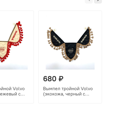
680 ₽
680 ₽
йной Volvo
Вымпел тройной Volvo
Вымпел т
бежевый с
(экокожа, черный с
(экокожа
шивкой)
бежевой вышивкой)
золотой 