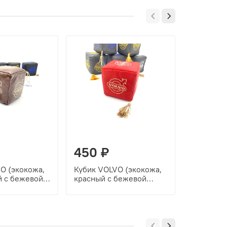
Хит продаж
450 ₽
450 ₽
O (экокожа,
Кубик VOLVO (экокожа,
Кубик VO
 с бежевой
красный с бежевой
синий с 
вышивкой)
вышивко