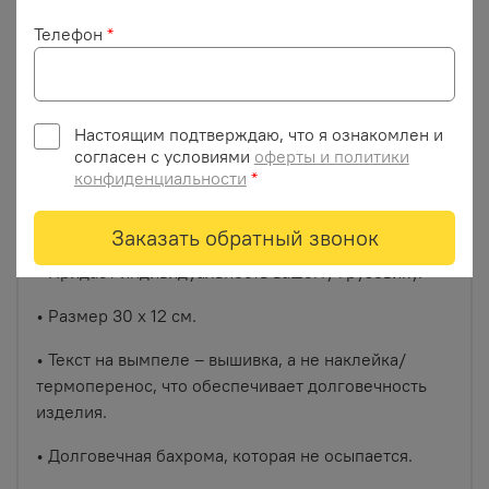
красной вышивкой)
коричневой вышивкой)
Телефон
*
Описание
Настоящим подтверждаю, что я ознакомлен и
согласен с условиями
оферты и политики
конфиденциальности
*
Двусторонний вымпел-карман для автомобиля с
вышивкой и отделкой бахромой.
Заказать обратный звонок
• Придает индивидуальность вашему грузовику.
• Размер 30 х 12 см.
• Текст на вымпеле – вышивка, а не наклейка/
термоперенос, что обеспечивает долговечность
изделия.
• Долговечная бахрома, которая не осыпается.