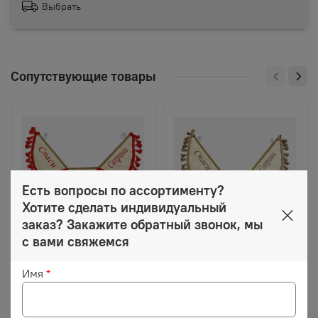
Выбрать
Сопутствующие товары
Есть вопросы по ассортименту?
Хотите сделать индивидуальный
заказ? Закажите обратный звонок, мы
с вами свяжемся
680 ₽
680 ₽
Имя
*
Вымпел тройной
Вымпел тройной
Спаси и Сохрани
Спаси и Сохрани
(экокожа, бежевый с
(экокожа, бежевый с