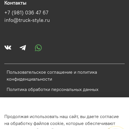
Контакты
+7 (981) 036 47 67
info@truck-style.ru
Пользовательское соглашение и политика
конфиденциальности
Политика обработки персональных данных
Условия обмена и возврата
Обратная связь
Продолжая использовать наш сайт, вы даете согласие
на обработку файлов cookie, которые обеспечивают
ИП Аистова Катарина Антоновна ИНН 784800848968