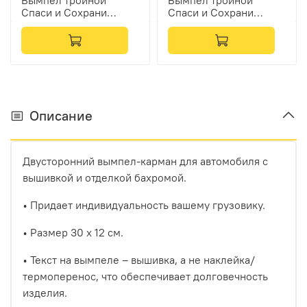
Вымпел тройной
Вымпел тройной
Спаси и Сохрани
Спаси и Сохрани
(экокожа, бежевый с
(экокожа, бежевый с
красной вышивкой)
коричневой вышивкой)
Описание
Двусторонний вымпел-карман для автомобиля с
вышивкой и отделкой бахромой.
• Придает индивидуальность вашему грузовику.
• Размер 30 х 12 см.
• Текст на вымпеле – вышивка, а не наклейка/
термоперенос, что обеспечивает долговечность
изделия.