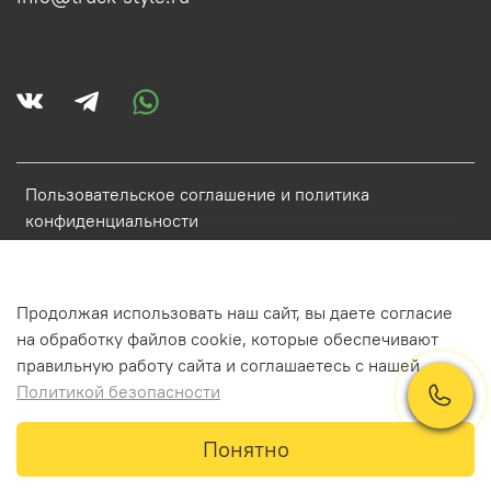
Пользовательское соглашение и политика
конфиденциальности
Политика обработки персональных данных
Условия обмена и возврата
Продолжая использовать наш сайт, вы даете согласие
Обратная связь
на обработку файлов cookie, которые обеспечивают
правильную работу сайта и соглашаетесь с нашей
Политикой безопасности
ИП Аистова Катарина Антоновна ИНН 784800848968
Понятно