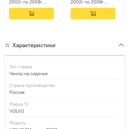
2002г по 2008г
2002г по 2008г
(механика) (экокожа,
(механика) (экокожа,
черный, синий кант,
бежевый, бежевый
синяя вышивка)
кант, красная вышивка)
Характеристики
Тип товара
Чехлы на сиденья
Страна производства
Россия
Марка ТС
VOLVO
Модель