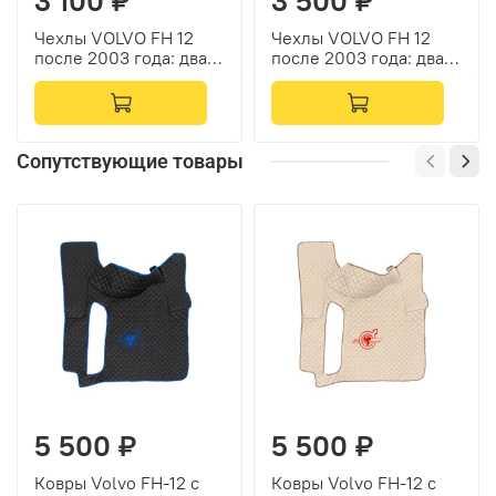
3 100 ₽
3 500 ₽
Чехлы VOLVO FH 12
Чехлы VOLVO FH 12
после 2003 года: два
после 2003 года: два
высоких сиденья,
высоких сиденья,
ремни от стоек кабины
ремни от стоек кабины
(нет выреза под
(нет выреза под
ремень) (полиэфир,
ремень) (велюр,
черный, зеленая
зеленый)
Сопутствующие товары
вставка)
5 500 ₽
5 500 ₽
Ковры Volvo FH-12 с
Ковры Volvo FH-12 с