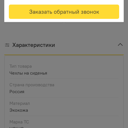
(экокожа, черный с
черный с красной
синей вышивкой)
вышивкой+красный
Заказать обратный звонок
кант)
Характеристики
Тип товара
Чехлы на сиденья
Страна производства
Россия
Материал
Экокожа
Марка ТС