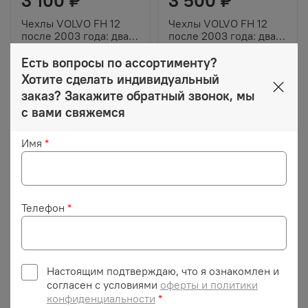
3 100 ₽
3 500 ₽
Чехлы VOLVO FH 12
Чехлы VOLVO FH 12
после 2003 года: два
после 2003 года: два
высоких сиденья,
высоких сиденья,
ремни от стоек кабины
ремни от стоек кабины
Есть вопросы по ассортименту?
(нет выреза под
(нет выреза под
Хотите сделать индивидуальный
ремень) (полиэфир,
ремень) (велюр,
заказ? Закажите обратный звонок, мы
черный, зеленая
зеленый)
Сопутствующие товары
вставка)
с вами свяжемся
Имя
*
Хит продаж
Телефон
*
Настоящим подтверждаю, что я ознакомлен и
680 ₽
250 ₽
согласен с условиями
оферты и политики
конфиденциальности
*
Вымпел тройной Volvo
Ромб Volvo (экокожа,