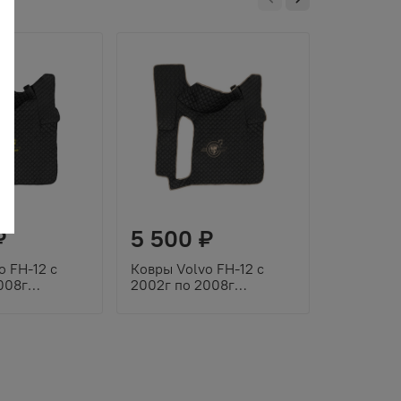
вставка)
₽
5 500 ₽
5 500
o FH-12 с
Ковры Volvo FH-12 с
Ковры Vol
008г
2002г по 2008г
2002г по
 (экокожа,
(механика) (экокожа,
(механик
рный кант,
черный, бежевый кант,
черный, с
ивка)
бежевая вышивка)
серая вы