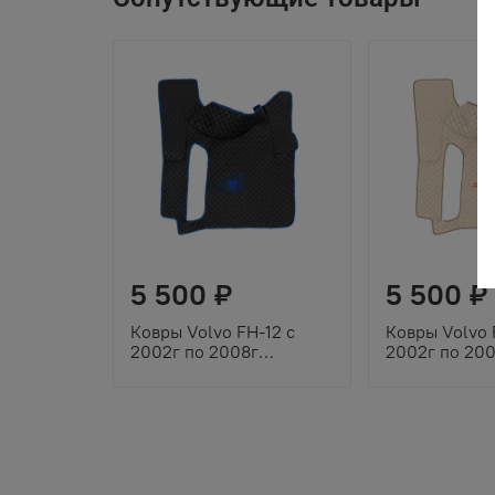
5 500 ₽
5 500 ₽
Ковры Volvo FH-12 с
Ковры Volvo 
2002г по 2008г
2002г по 20
(механика) (экокожа,
(механика) (
черный, синий кант,
бежевый, беж
синяя вышивка)
красная выши