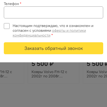
вставка)
Телефон
*
Настоящим подтверждаю, что я ознакомлен и
согласен с условиями
оферты и политики
конфиденциальности
*
Заказать обратный звонок
5 500 ₽
5 500 
FH-12 с
Ковры Volvo FH-12 с
Ковры Volv
08г
2002г по 2008г
2002г по 2
экокожа,
(механика) (экокожа,
(механика)
евый кант,
черный, красный кант,
черный, че
вка)
красная вышивка)
желтая выш