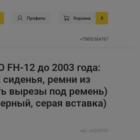
Профиль
Корзина
0
+79810364767
 FH-12 до 2003 года:
 сиденья, ремни из
ть вырезы под ремень)
черный, серая вставка)
арт.
ch000110