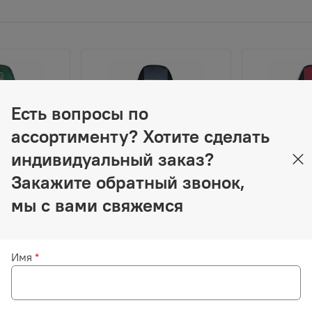
Есть вопросы по
ассортименту? Хотите сделать
индивидуальный заказ?
Закажите обратный звонок,
мы с вами свяжемся
3 100 ₽
3 100 
 FH 12
Чехлы VOLVO FH-12 до
Чехлы VOLV
ода: два
2003 года: два высоких
2003 года:
Имя
*
нья, ремни
сиденья, ремни
сиденья, р
ины (нет
безопасности от стоек
безопаснос
ремень)
кабины (нет выреза под
кабины (не
ный)
ремень) (полиэфир,
ремень) (п
черный, серая вставка)
черный, кр