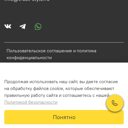
Пользовательское соглашение и политика
конфиденциальности
Политика обработки персональных данных
Условия обмена и возврата
Продолжая использовать наш сайт, вы даете согласие
Обратная связь
на обработку файлов cookie, которые обеспечивают
правильную работу сайта и соглашаетесь с нашей
Политикой безопасности
ИП Аистова Катарина Антоновна ИНН 784800848968
Понятно