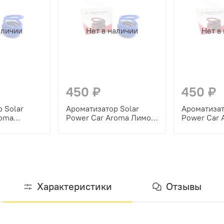
аличии
Нет в наличии
Нет в
450 ₽
450 ₽
 Solar
Ароматизатор Solar
Ароматизат
roma
Power Car Aroma Лимон
Power Car 
стик, синий
(пластик, синий цвет)
Апельсин (
синий цвет
Характеристики
Отзывы