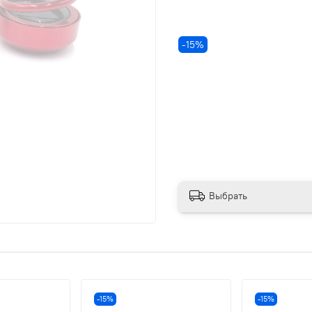
-15%
Выбрать
-15%
-15%