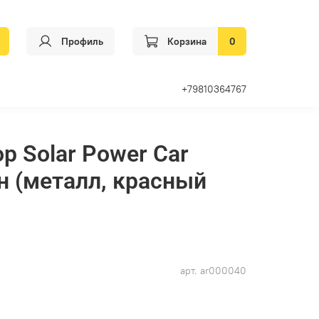
Профиль
Корзина
0
+79810364767
р Solar Power Car
 (металл, красный
арт.
ar000040