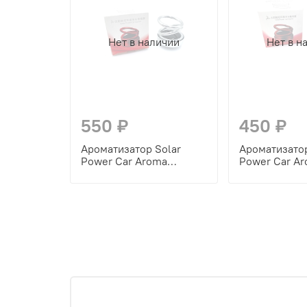
Нет в наличии
Нет в н
550 ₽
450 ₽
Ароматизатор Solar
Ароматизатор
Power Car Aroma
Power Car A
Апельсин (металл, цвет
Лаванда (пла
серебро)
цвет)